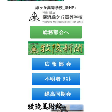
緑ヶ丘高等学校_新HP↓
総務部会へ
広 報 部 会
不明者 ﾘｽﾄ
緑高同期会