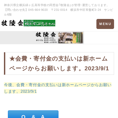
神奈川県立横浜緑ヶ丘高等学校の同窓会｢牧陵会｣が管理･運営しております。
【問い合わせ先】045-664-9020 〒231-0014 横浜市中区常盤町3-24 サンビ
ル6階
Toggle
MENU
navigation
★会費・寄付金の支払いは新ホーム
ページからお願いします。2023/9/1
今後、会費・寄付金の支払いは新ホームページからお願い
します。2023/9/1
Q & A