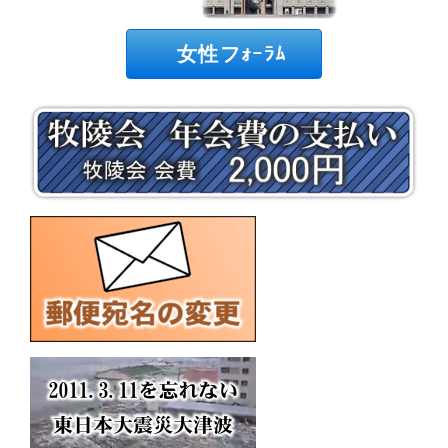
女性フｫｰﾗﾑ