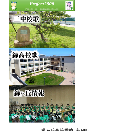
緑ヶ丘高等学校_新HP↓