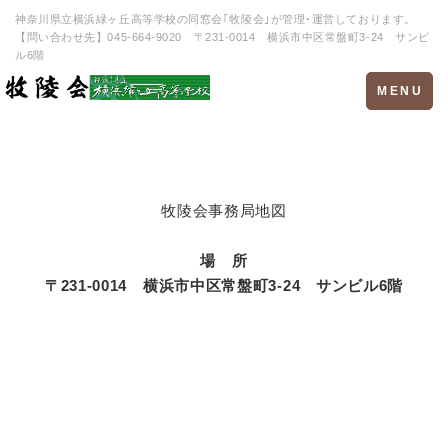
神奈川県立横浜緑ヶ丘高等学校の同窓会｢牧陵会｣が管理･運営しております。
【問い合わせ先】045-664-9020 〒231-0014 横浜市中区常盤町3-24 サンビ
ル6階
Toggle
MENU
navigation
牧陵会事務局
地図
場 所
〒231-0014
横浜市中区常盤町3-24 サンビル6階