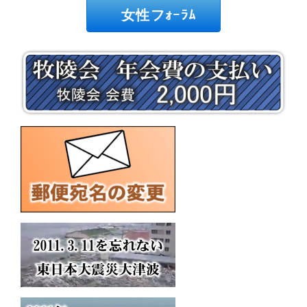
女性フｫｰﾗﾑ