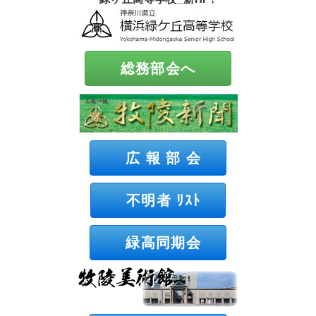
総務部会へ
広 報 部 会
不明者 ﾘｽﾄ
緑高同期会