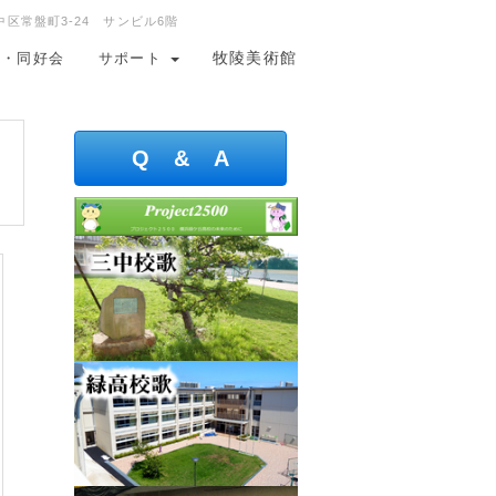
中区常盤町3-24 サンビル6階
牧陵美術館
会・同好会
サポート
Q & A