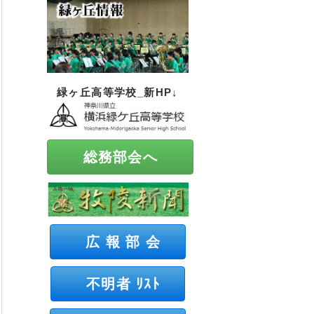
緑ヶ丘高等学校_新HP↓
総務部会へ
広 報 部 会
不明者 ﾘｽﾄ