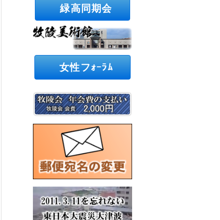
緑高同期会
女性フｫｰﾗﾑ