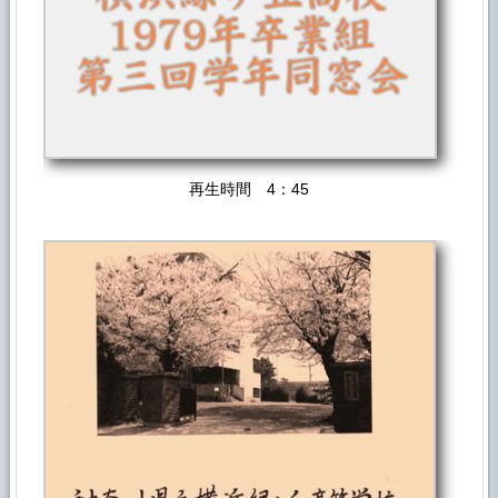
再生時間 4：45