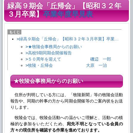
緑高９期会「丘帰会」【昭和３２年
３月卒業】
卒業年度早見表
緑高９期会「丘帰会」【昭和３２年３月卒業】卒業年度早見表
★牧陵会事務局からのお願い
高校9期同期会開催報告
５０周年を迎えて 磯辺 一郎
牧陵・丘帰会 大原 一治
★牧陵会事務局からのお願い
住所が判明している方には、「牧陵新聞」等の牧陵会活動
報告や、同期の幹事の方から同期会開催等のご案内状をお送
りします。
牧陵会では、牧陵会活動への温かいご理解と、活動への積
極的な参加をいただくため、
宛先不明となっている会員の
方々の現住所を確認する作業を進めております。