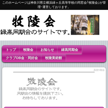
このホームページは神奈川県立横浜緑ヶ丘高等学校の同窓会｢牧陵会｣が管
理･運営しております。
トップ
牧陵会
お知らせ
緑高同期会
クラブOB会・同好会
牧陵美術館
高校9期会