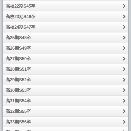
き上がって来る。白髪や、薄くなった頭、皺、出っ腹、あた
高校22期S45卒
りを無視すれば、半世紀前にすぐに戻れる。
高校23期S46卒
高校時代とは、人生の中で最も多感で純粋な時代であるの
だろう。ただし、やはり半世紀とは、半端な年月ではない。
高校24期S47卒
５０人５０色、それぞれの人生があった訳であり、小生にも
それなりの年輪があった。若き日の浜っ子は、今は東北人。
高25期S48卒
豊かな自然を調歌している。
それぞれの年輪は曲がっていようと、傷があろうと、オン
高26期S49卒
リーワン!今まで育んできたことが大切で、今後、1献傾けな
高27期S50卒
がら、それぞれの年輪話を聞くことが、何とも楽しみになっ
てきた。
高28期S51卒
丘帰会の一員で良かった、と、思う。
高29期S52卒
【「牧陵会だより」（平成１８年７月１日発行）】から転載
高30期S53卒
高31期S54卒
高32期S55卒
高33期S56卒