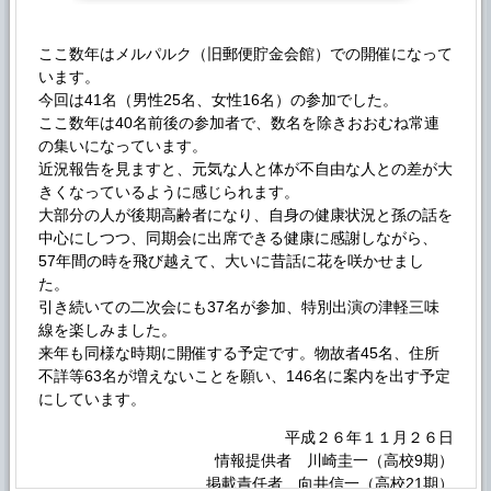
ここ数年はメルパルク（旧郵便貯金会館）での開催になって
います。
今回は41名（男性25名、女性16名）の参加でした。
ここ数年は40名前後の参加者で、数名を除きおおむね常連
の集いになっています。
近況報告を見ますと、元気な人と体が不自由な人との差が大
きくなっているように感じられます。
大部分の人が後期高齢者になり、自身の健康状況と孫の話を
中心にしつつ、同期会に出席できる健康に感謝しながら、
57年間の時を飛び越えて、大いに昔話に花を咲かせまし
た。
引き続いての二次会にも37名が参加、特別出演の津軽三味
線を楽しみました。
来年も同様な時期に開催する予定です。物故者45名、住所
不詳等63名が増えないことを願い、146名に案内を出す予定
にしています。
平成２６年１１月２６日
情報提供者 川崎圭一（高校9期）
掲載責任者 向井信一（高校21期）