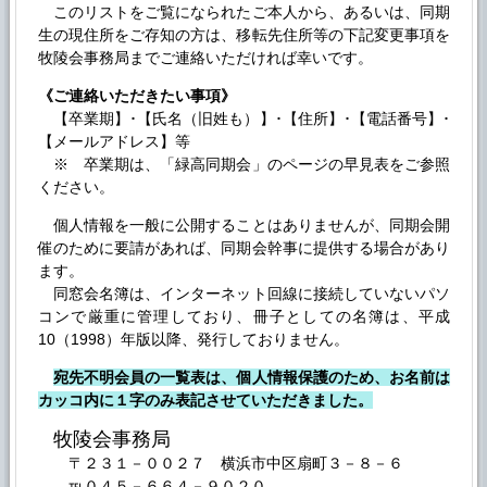
このリストをご覧になられたご本人から、あるいは、同期
生の現住所をご存知の方は、移転先住所等の下記変更事項を
牧陵会事務局までご連絡いただければ幸いです。
《ご連絡いただきたい事項》
【卒業期】･【氏名（旧姓も）】･【住所】･【電話番号】･
【メールアドレス】等
※ 卒業期は、「緑高同期会」のページの早見表をご参照
ください。
個人情報を一般に公開することはありませんが、同期会開
催のために要請があれば、同期会幹事に提供する場合があり
ます。
同窓会名簿は、インターネット回線に接続していないパソ
コンで厳重に管理しており、冊子としての名簿は、平成
10（1998）年版以降、発行しておりません。
宛先不明会員の一覧表は、個人情報保護のため、お名前は
カッコ内に１字のみ表記させていただきました。
牧陵会事務局
〒２３１－００２７ 横浜市中区扇町３－８－６
℡０４５－６６４－９０２０