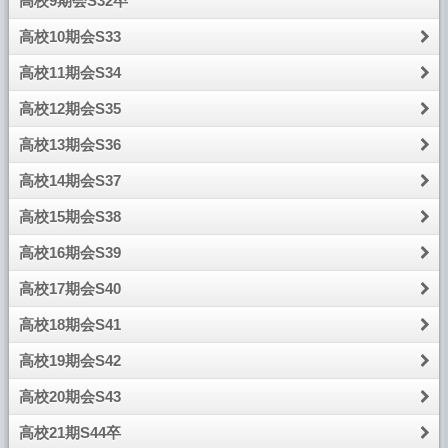
高校9期会S32卒
に至った経緯を披露し、「王様のレストラン」を鑑賞。次に
ＣＤによる伴奏で参加者全員感激の面持ちで校歌を合唱。金
高校10期会S33
子弘さんが中締めし、次期幹事を紹介。別フロアでの二次会
は懇談・ゲームなどで大いに盛り上がり９期生の一体感が大
高校11期会S34
きく膨らみました。
高校12期会S35
参加いただいた同期生の皆様、相川先生、管弦学部の皆
様、そして葬儀屋さん、有り難うございました。
高校13期会S36
【「牧陵会だより」（平成２０年７月１日発行）】から転載
高校14期会S37
牧陵・丘帰会 大原 一治
高校15期会S38
高校16期会S39
牧陵・丘帰会
高校17期会S40
「さやかに渡る海の風、光はみちぬ緑ヶ丘」
約半世紀ぶりに、この校歌を５０名の仲間と声を張り上げ
高校18期会S41
て唄う機会が、昨年初秋の１１月、懐かしい横浜であった。
丘帰会（何とも酒落た名称ではないか）
に出席。楽しかっ
高校19期会S42
た。久々の再会への幹事諸兄の配慮からか、先生を中心に詰
高校20期会S43
め襟や制服姿のクラス毎集合写真の、コピーが用意されてい
た。ボケた白黒写真のコピーがまた何とも懐かしく、郷愁を
高校21期S44卒
くすぐった。その一人ひとりの表情から往年の思い出が、湧