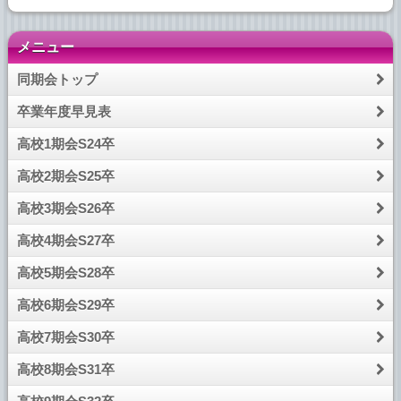
５０周年を迎えて 磯辺 一
メニュー
郎
同期会トップ
５０周年を迎えて
卒業年度早見表
平成１９年２月、幹事１１名が集まり５０周年記念行事を
高校1期会S24卒
検討し、緑高の相川先生とも相談した結果、緑高管弦学部の
演奏を録音したＣＤをお借りして会場で流すこととしまし
高校2期会S25卒
た。会場は前回と同じく交通至便な横浜駅西口に近い施設を
予約。しかし、この会場は６０人以上入ると、既設の音響設
高校3期会S26卒
備では聞き取りにくいという難点があったので一計を案じ、
親しい葬儀屋さんにスピーカー、マイク一式をお借りしまし
高校4期会S27卒
た。案内状を発送後、幹事全員による電話作戦で出席要請し
高校5期会S28卒
たところ６１名の参加を得た。
１０月２０日(土)、今出川利夫さんの幹事代表挨拶で開会
高校6期会S29卒
し、来賓の小泉竹一先生のスピーチと続き、緑ヶ丘時代の古
き良き思い出話しなどを懐かしく耳にすることができまし
高校7期会S30卒
た。続いて、同期生を代表して、貫禄充分な外山敏雄さんが
高校8期会S31卒
「今も現役で活躍中」との報告。岡崎令子さんは古希を迎え
る健康づくりの話しを、矢倉赫雄さんから管弦学部ＣＤ借用