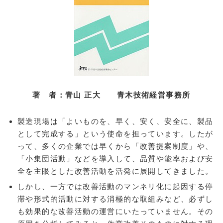
うぃーくぽいんと
物販店メニュー
篠原模型店
江戸清
COSME CLUB
雷神堂横浜根岸店
著 者：青山 正大
青木技術経営事務所
山田園
製造現場は「よいものを、早く、安く、安全に、製品
本牧館
として完成する」という使命を担っています。したが
安田屋酒店
って、多くの企業では早くから「改善提案制度」や、
「小集団活動」などを導入して、品質や能率および安
松村株式会社
全を主眼とした改善活動を活発に展開してきました。
お医者さんメニュー
しかし、一方では改善活動のマンネリ化に起因する停
法律相談メニュー
滞や形式的活動に対する消極的な取組みなど、必ずし
も効果的な改善活動の運営にいたっていません。その
ヒューマンネットワーク