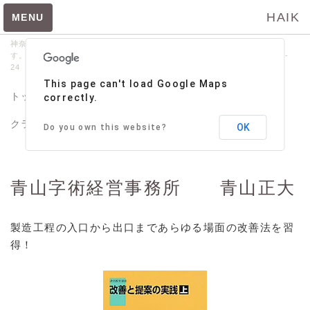
HAIK
MENU
神奈川県立横浜緑ヶ丘高等学校の同窓会｢牧陵会｣が管理･運営しておりま
す。【問い合わせ先】045-664-9020 〒231-0014 横浜市中区常盤町3-
24 サンビル6階
たうんページトップ
This page can't load Google Maps
HP掲載申込メニュー
トップ
牧陵会
お知らせ
緑高同期会
correctly.
HP掲載申込
クラブOB会・同好会
サポート
牧陵美術館
OK
Do you own this website?
飲食店メニュー
ビスターリ三渓堂
青山字術経営事務所 青山正大
寿司処 樹の広
浜寿司
製造工程の入口から出口まであらゆる場面の改善法を習
クリフサイド
得！
濱太郎
ホフ・ブロウ