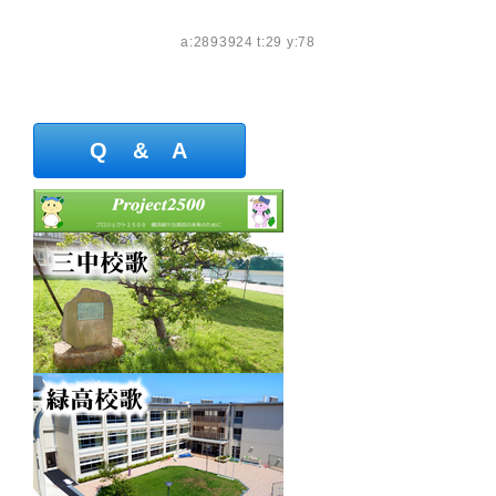
a:2893924 t:29 y:78
Q & A