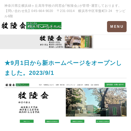
神奈川県立横浜緑ヶ丘高等学校の同窓会｢牧陵会｣が管理･運営しております。
【問い合わせ先】045-664-9020 〒231-0014 横浜市中区常盤町3-24 サンビ
ル6階
Toggle
MENU
navigation
★9月1日から新ホームページをオープンし
ました。2023/9/1