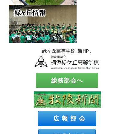
緑ヶ丘高等学校_新HP↓
総務部会へ
広 報 部 会