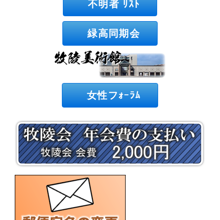
不明者 ﾘｽﾄ
緑高同期会
女性フｫｰﾗﾑ