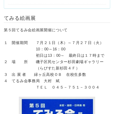
てみる絵画展
第５回てるみ会絵画展開催について
１ 開催期間 ７月２１日（木）～７月２７日（火）
10：00～16：00
初日は13：00～ 最終日は１７時まで
２ 場 所 磯子区民センター杉田劇場ギャラリー
（らぴすた新杉田４Ｆ）
３ 出 展 者 緑ヶ丘高校ＯＢ 在校生多数
４ てるみ会事務局 大村 斌
ＴＥＬ ０４５－７５１－３００４