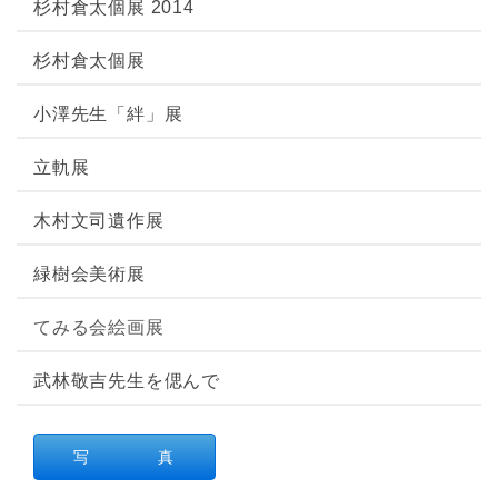
杉村倉太個展 2014
杉村倉太個展
小澤先生「絆」展
立軌展
木村文司遺作展
緑樹会美術展
てみる会絵画展
武林敬吉先生を偲んで
写 真