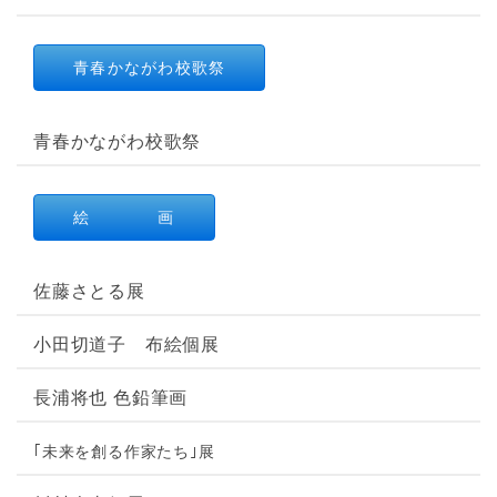
青春かながわ校歌祭
青春かながわ校歌祭
絵 画
佐藤さとる展
小田切道子 布絵個展
長浦将也 色鉛筆画
｢未来を創る作家たち｣展