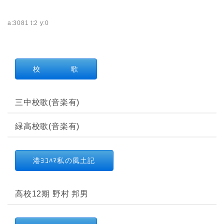
a:3081 t:2 y:0
校 歌
三中校歌(音楽有)
緑高校歌(音楽有)
港ﾖｺﾊﾏ私の風土記
高校12期 野村 邦男