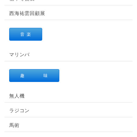
西海祐雲回顧展
音 楽
マリンバ
趣 味
無人機
ラジコン
馬術