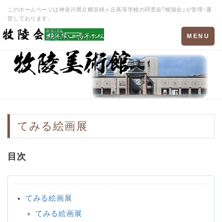
このホームページは神奈川県立横浜緑ヶ丘高等学校の同窓会｢牧陵会｣が管理･運
営しております。
Toggle
MENU
navigation
てみる絵画展
目次
てみる絵画展
てみる絵画展