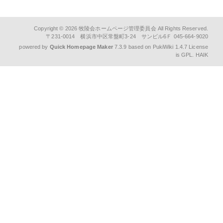
うぃーくぽいんと
物販店メニュー
Copyright © 2026
牧陵会ホームページ管理委員会
All Rights Reserved.
〒231-0014 横浜市中区常盤町3-24 サンビル6Ｆ 045-664-9020
篠原模型店
powered by
Quick Homepage Maker
7.3.9 based on PukiWiki 1.4.7 License
is GPL.
HAIK
江戸清
COSME CLUB
雷神堂横浜根岸店
山田園
本牧館
安田屋酒店
松村株式会社
お医者さんメニュー
法律相談メニュー
ヒューマンネットワーク