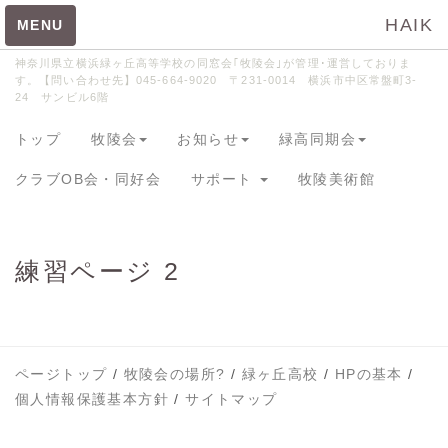
HAIK
MENU
神奈川県立横浜緑ヶ丘高等学校の同窓会｢牧陵会｣が管理･運営しておりま
す。【問い合わせ先】045-664-9020 〒231-0014 横浜市中区常盤町3-
24 サンビル6階
たうんページトップ
HP掲載申込メニュー
トップ
牧陵会
お知らせ
緑高同期会
HP掲載申込
クラブOB会・同好会
サポート
牧陵美術館
飲食店メニュー
ビスターリ三渓堂
練習ページ 2
寿司処 樹の広
浜寿司
クリフサイド
ページトップ
/
牧陵会の場所?
/
緑ヶ丘高校
/
HPの基本
/
濱太郎
個人情報保護基本方針
/
サイトマップ
ホフ・ブロウ