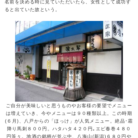
名前を決める時に見ていただいたら、女性として成功す
うぃーくぽいんと
ると出ていた故という。
物販店メニュー
篠原模型店
江戸清
COSME CLUB
雷神堂横浜根岸店
山田園
本牧館
安田屋酒店
松村株式会社
ご自分が美味しいと思うものやお客様の要望でメニュー
お医者さんメニュー
は増えていき、今やメニューは９０種類以上。この時期
(６月)、八戸からの「ほっけ」が人気メニュー。絶品･霜
法律相談メニュー
降り馬刺８００円。ハタハタ４２０円｡エビ春巻４８０
ヒューマンネットワーク
円等々。地酒の銘柄が並ぶ中、八海山(新潟)６８０円や