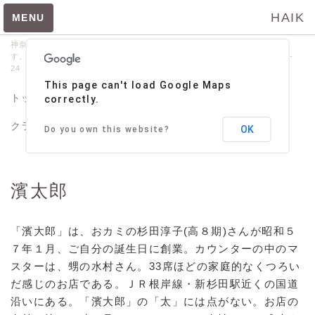
HAIK
MENU
神奈川県立横浜緑ヶ丘高等学校の同窓会｢牧陵会｣が管理･運営しておりま
す。【問い合わせ先】045-664-9020 〒231-0014 横浜市中区常盤町3-
24 サンビル6階
たうんページトップ
This page can't load Google Maps
HP掲載申込メニュー
トップ
牧陵会
お知らせ
緑高同期会
correctly.
HP掲載申込
クラブOB会・同好会
サポート
牧陵美術館
OK
Do you own this website?
飲食店メニュー
ビスターリ三渓堂
濱太郎
寿司処 樹の広
浜寿司
「濱大郎」は、おカミの杉田淳子(高８期)さんが昭和５
クリフサイド
７年１月、ご自分の誕生日に創業。カウンターの中のマ
スターは、甥の水村さん。33席ほどの家庭的なくつろい
濱太郎
だ感じのお店である。ＪＲ根岸線・新杉田駅近くの国道
ホフ・ブロウ
沿いにある。「濱大郎」の「太」には点がない。お店の