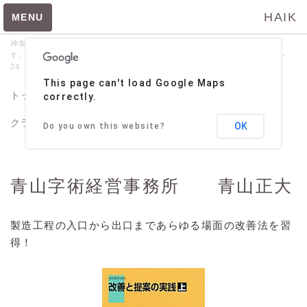
HAIK
MENU
神奈川県立横浜緑ヶ丘高等学校の同窓会｢牧陵会｣が管理･運営しておりま
す。【問い合わせ先】045-664-9020 〒231-0014 横浜市中区常盤町3-
24 サンビル6階
たうんページトップ
This page can't load Google Maps
HP掲載申込メニュー
トップ
牧陵会
お知らせ
緑高同期会
correctly.
HP掲載申込
クラブOB会・同好会
サポート
牧陵美術館
OK
Do you own this website?
飲食店メニュー
ビスターリ三渓堂
青山字術経営事務所 青山正大
寿司処 樹の広
浜寿司
製造工程の入口から出口まであらゆる場面の改善法を習
クリフサイド
得！
濱太郎
ホフ・ブロウ