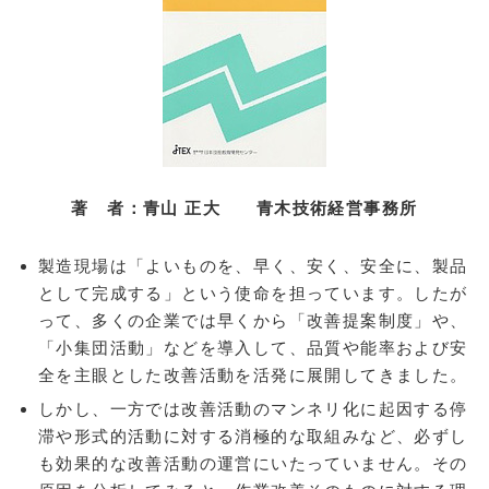
うぃーくぽいんと
物販店メニュー
篠原模型店
江戸清
COSME CLUB
雷神堂横浜根岸店
著 者：青山 正大
青木技術経営事務所
山田園
製造現場は「よいものを、早く、安く、安全に、製品
本牧館
として完成する」という使命を担っています。したが
安田屋酒店
って、多くの企業では早くから「改善提案制度」や、
「小集団活動」などを導入して、品質や能率および安
松村株式会社
全を主眼とした改善活動を活発に展開してきました。
お医者さんメニュー
しかし、一方では改善活動のマンネリ化に起因する停
法律相談メニュー
滞や形式的活動に対する消極的な取組みなど、必ずし
も効果的な改善活動の運営にいたっていません。その
ヒューマンネットワーク