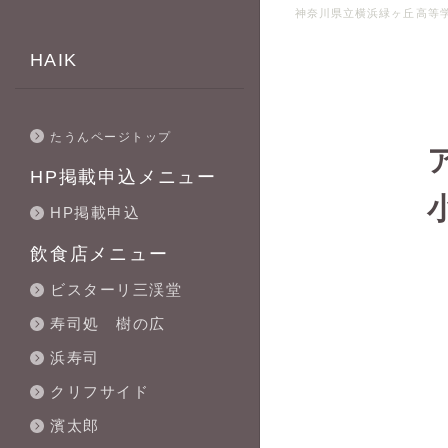
神奈川県立横浜緑ヶ丘高等学校
HAIK
たうんページトップ
HP掲載申込メニュー
HP掲載申込
飲食店メニュー
ビスターリ三渓堂
寿司処 樹の広
浜寿司
クリフサイド
濱太郎