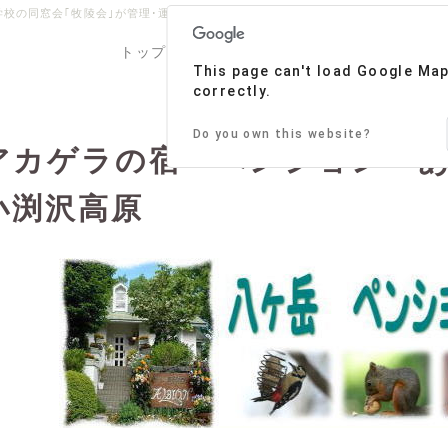
の同窓会｢牧陵会｣が管理･運営しております。【問い合わせ先】045-664-9020 
トップ
牧陵会
お知らせ
緑高同期
This page can't load Google Ma
correctly.
Do you own this website?
アカゲラの宿 ペンション 
小渕沢高原