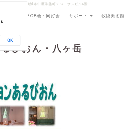
〒231-0014 横浜市中区常盤町3-24 サンビル6階
会
クラブOB会・同好会
サポート
牧陵美術館
ps
OK
あるびおん・八ヶ岳