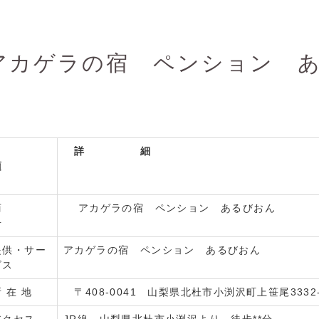
アカゲラの宿 ペンション 
詳 細
項
目
商
アカゲラの宿 ペンション あるびおん
号
提供・サー
アカゲラの宿 ペンション あるびおん
ビス
所 在 地
〒408-0041 山梨県北杜市小渕沢町上笹尾3332-