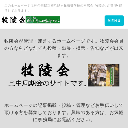
このホームページは神奈川県立横浜緑ヶ丘高等学校の同窓会｢牧陵会｣が管理･運
営しております。
Toggle
MENU
navigation
牧陵会が管理・運営するホームページです。牧陵会会員
の方ならどなたでも投稿・出展・掲示・告知などが出来
ます。
ホームページの記事掲載・投稿・管理などお手伝いして
頂ける方を募集しております。興味のある方は、お気軽
に事務局にお電話ください。