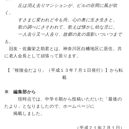
丘は消え去りマンションが、ビルの谷間に風が吹
く。
すさまじ変われど今も尚。心の奥に生き生きと。
歌の調べにさそわれて、歌えば懐かし幼な児に。
一人去り又一人去り、故郷の友の面影いついつまで
も
。
旧友・佐藤栄之助君とは、神奈川区白幡地区に居住。共
に老人会長として頑張って居ります。
【「牧陵会だより」（平成１３年７月１日発行）】から転
載
※ 編集部から
現時点では、中学６期から投稿いただいた「最後の
たより」となりましたので、ホームページに
掲載しました。
（平成２１年７月１日）