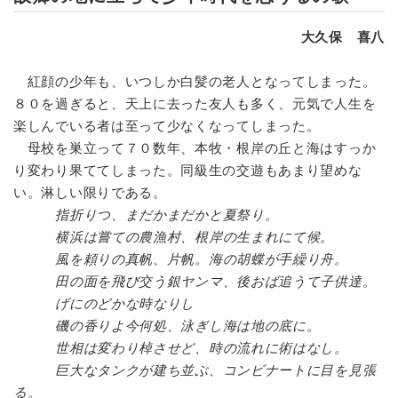
大久保 喜八
紅顔の少年も、いつしか白髪の老人となってしまった。
８０を過ぎると、天上に去った友人も多く、元気で人生を
楽しんでいる者は至って少なくなってしまった。
母校を巣立って７０数年、本牧・根岸の丘と海はすっか
り変わり果ててしまった。同級生の交遊もあまり望めな
い。淋しい限りである。
指折りつ、まだかまだかと夏祭り。
横浜は嘗ての農漁村、根岸の生まれにて候。
風を頼りの真帆、片帆。海の胡蝶が手繰り舟。
田の面を飛び交う銀ヤンマ、後おば追うて子供達。
げにのどかな時なりし
磯の香りよ今何処、泳ぎし海は地の底に。
世相は変わり棹させど、時の流れに術はなし。
巨大なタンクが建ち並ぶ、コンビナートに目を見張
る。