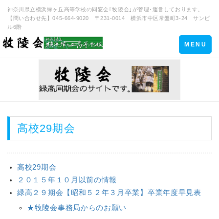
神奈川県立横浜緑ヶ丘高等学校の同窓会｢牧陵会｣が管理･運営しております。
【問い合わせ先】045-664-9020 〒231-0014 横浜市中区常盤町3-24 サンビ
ル6階
Toggle
MENU
navigation
高校29期会
高校29期会
２０１５年１０月以前の情報
緑高２９期会【昭和５２年３月卒業】卒業年度早見表
★牧陵会事務局からのお願い