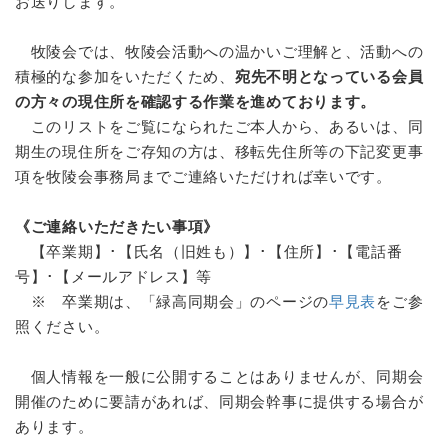
お送りします。
牧陵会では、牧陵会活動への温かいご理解と、活動への
積極的な参加をいただくため、
宛先不明となっている会員
の方々の現住所を確認する作業を進めております。
このリストをご覧になられたご本人から、あるいは、同
期生の現住所をご存知の方は、移転先住所等の下記変更事
項を牧陵会事務局までご連絡いただければ幸いです。
《ご連絡いただきたい事項》
【卒業期】･【氏名（旧姓も）】･【住所】･【電話番
号】･【メールアドレス】等
※ 卒業期は、「緑高同期会」のページの
早見表
をご参
照ください。
個人情報を一般に公開することはありませんが、同期会
開催のために要請があれば、同期会幹事に提供する場合が
あります。