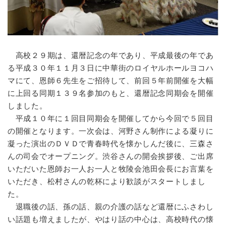
高校２９期は、還暦記念の年であり、平成最後の年であ
る平成３０年１１月３日に中華街のロイヤルホールヨコハ
マにて、恩師６先生をご招待して、前回５年前開催を大幅
に上回る同期１３９名参加のもと、還暦記念同期会を開催
しました。
平成１０年に１回目同期会を開催してから今回で５回目
の開催となります。一次会は、河野さん制作による凝りに
凝った演出のＤＶＤで青春時代を懐かしんだ後に、三森さ
んの司会でオープニング。渋谷さんの開会挨拶後、ご出席
いただいた恩師お一人お一人と牧陵会池田会長にお言葉を
いただき、松村さんの乾杯により歓談がスタートしまし
た。
退職後の話、孫の話、親の介護の話など還暦にふさわし
い話題も増えましたが、やはり話の中心は、高校時代の懐