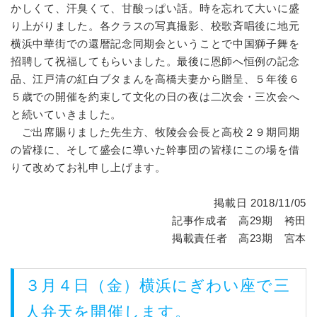
かしくて、汗臭くて、甘酸っぱい話。時を忘れて大いに盛
り上がりました。各クラスの写真撮影、校歌斉唱後に地元
横浜中華街での還暦記念同期会ということで中国獅子舞を
招聘して祝福してもらいました。最後に恩師へ恒例の記念
品、江戸清の紅白ブタまんを高橋夫妻から贈呈、５年後６
５歳での開催を約束して文化の日の夜は二次会・三次会へ
と続いていきました。
ご出席賜りました先生方、牧陵会会長と高校２９期同期
の皆様に、そして盛会に導いた幹事団の皆様にこの場を借
りて改めてお礼申し上げます。
掲載日 2018/11/05
記事作成者 高29期 袴田
掲載責任者 高23期 宮本
３月４日（金）横浜にぎわい座で三
人弁天を開催します。