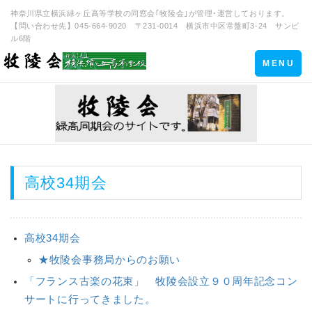
神奈川県立横浜緑ヶ丘高等学校の同窓会｢牧陵会｣が管理･運営しております。
【問い合わせ先】045-664-9020 〒231-0014 横浜市中区常盤町3-24 サンビ
ル6階
Toggle
MENU
navigation
高校34期会
高校34期会
★牧陵会事務局からのお願い
「フランス古楽の花束」 牧陵会設立９０周年記念コン
サートに行ってきました。