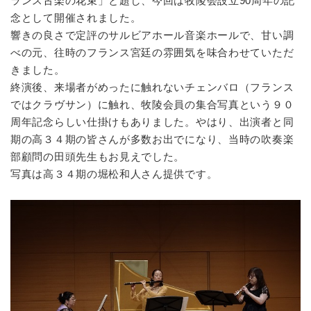
ランス古楽の花束」と題し、今回は牧陵会設立90周年の記
念として開催されました。
響きの良さで定評のサルビアホール音楽ホールで、甘い調
べの元、往時のフランス宮廷の雰囲気を味合わせていただ
きました。
終演後、来場者がめったに触れないチェンバロ（フランス
ではクラヴサン）に触れ、牧陵会員の集合写真という９０
周年記念らしい仕掛けもありました。やはり、出演者と同
期の高３４期の皆さんが多数お出でになり、当時の吹奏楽
部顧問の田頭先生もお見えでした。
写真は高３４期の堀松和人さん提供です。