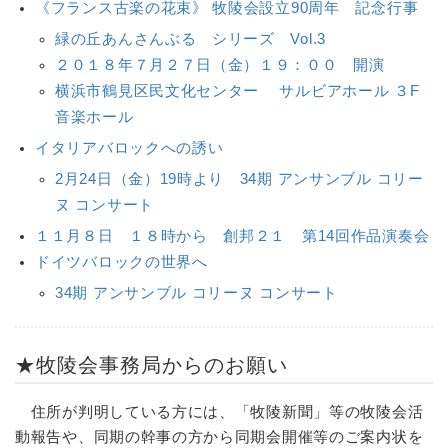
《フランス古楽の花束》 牧陵会設立90周年 記念行事
緑の丘あんさんぶる シリーズ Vol.3
２０１８年７月２７日（金）１９：００ 開演
横浜市鶴見区民文化センター サルビアホール ３F
音楽ホール
イタリアバロックへの誘い
2月24日（金）19時より 34期 アンサンブル コリー
ヌ コンサート
１１月８日 １８時から 創邦２１ 第14回作品演奏会
ドイツバロックの世界へ
34期 アンサンブル コリーヌ コンサート
★牧陵会事務局からのお願い
住所が判明している方には、「牧陵新聞」等の牧陵会活
動報告や、同期の幹事の方から同期会開催等のご案内状を