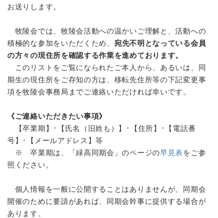
お送りします。
牧陵会では、牧陵会活動への温かいご理解と、活動への
積極的な参加をいただくため、
宛先不明となっている会員
の方々の現住所を確認する作業を進めております。
このリストをご覧になられたご本人から、あるいは、同
期生の現住所をご存知の方は、移転先住所等の下記変更事
項を牧陵会事務局までご連絡いただければ幸いです。
《ご連絡いただきたい事項》
【卒業期】･【氏名（旧姓も）】･【住所】･【電話番
号】･【メールアドレス】等
※ 卒業期は、「緑高同期会」のページの
早見表
をご参
照ください。
個人情報を一般に公開することはありませんが、同期会
開催のために要請があれば、同期会幹事に提供する場合が
あります。