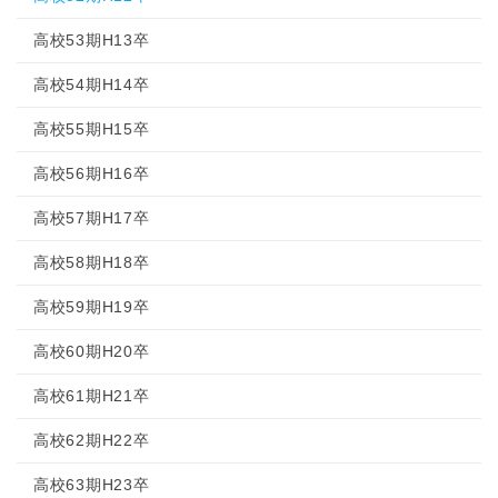
高校53期H13卒
高校54期H14卒
高校55期H15卒
高校56期H16卒
高校57期H17卒
高校58期H18卒
高校59期H19卒
高校60期H20卒
高校61期H21卒
高校62期H22卒
高校63期H23卒