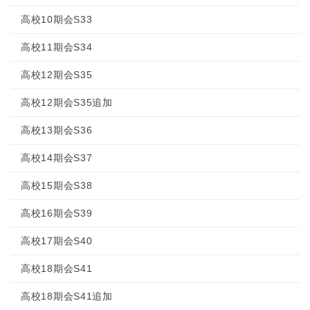
高校10期会S33
高校11期会S34
高校12期会S35
高校12期会S35追加
高校13期会S36
高校14期会S37
高校15期会S38
高校16期会S39
高校17期会S40
高校18期会S41
高校18期会S41追加