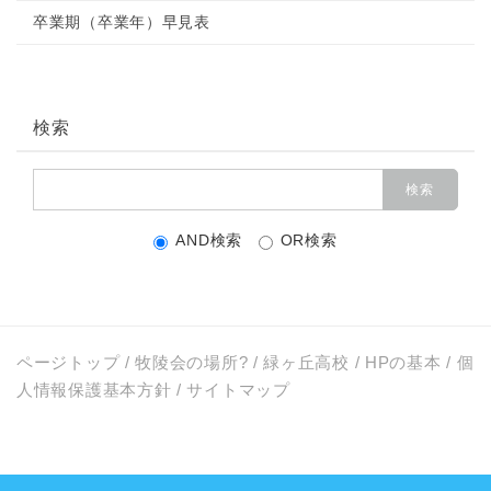
卒業期（卒業年）早見表
検索
AND検索
OR検索
ページトップ
/
牧陵会の場所?
/
緑ヶ丘高校
/
HPの基本
/
個
人情報保護基本方針
/
サイトマップ