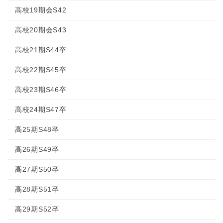
高校19期会S42
高校20期会S43
高校21期S44卒
高校22期S45卒
高校23期S46卒
高校24期S47卒
高25期S48卒
高26期S49卒
高27期S50卒
高28期S51卒
高29期S52卒