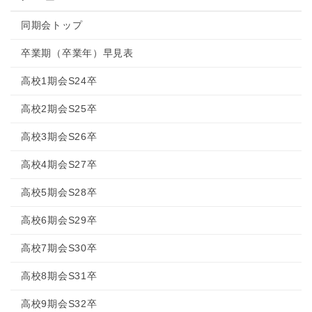
同期会トップ
卒業期（卒業年）早見表
高校1期会S24卒
高校2期会S25卒
高校3期会S26卒
高校4期会S27卒
高校5期会S28卒
高校6期会S29卒
高校7期会S30卒
高校8期会S31卒
高校9期会S32卒