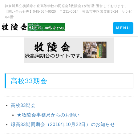
神奈川県立横浜緑ヶ丘高等学校の同窓会｢牧陵会｣が管理･運営しております。
【問い合わせ先】045-664-9020 〒231-0014 横浜市中区常盤町3-24 サンビ
ル6階
Toggle
MENU
navigation
高校33期会
高校33期会
★牧陵会事務局からのお願い
緑高33期同期会（2016年10月22日）のお知らせ