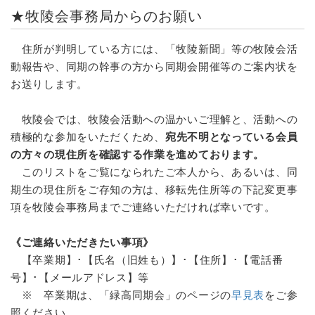
★牧陵会事務局からのお願い
住所が判明している方には、「牧陵新聞」等の牧陵会活
動報告や、同期の幹事の方から同期会開催等のご案内状を
お送りします。
牧陵会では、牧陵会活動への温かいご理解と、活動への
積極的な参加をいただくため、
宛先不明となっている会員
の方々の現住所を確認する作業を進めております。
このリストをご覧になられたご本人から、あるいは、同
期生の現住所をご存知の方は、移転先住所等の下記変更事
項を牧陵会事務局までご連絡いただければ幸いです。
《ご連絡いただきたい事項》
【卒業期】･【氏名（旧姓も）】･【住所】･【電話番
号】･【メールアドレス】等
※ 卒業期は、「緑高同期会」のページの
早見表
をご参
照ください。