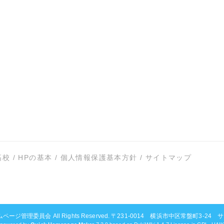
高校
/
HPの基本
/
個人情報保護基本方針
/
サイトマップ
ムページ管理委員会
All Rights Reserved. 〒231-0014 横浜市中区常盤町3-24 サンビ