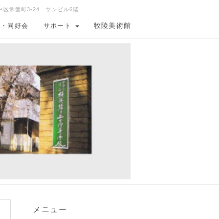
中区常盤町3-24 サンビル6階
牧陵美術館
会・同好会
サポート
メニュー