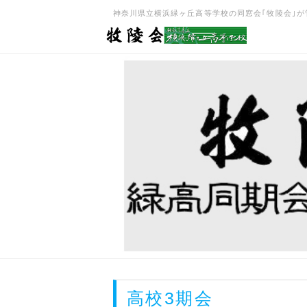
神奈川県立横浜緑ヶ丘高等学校の同窓会｢牧陵会｣が管理･
高校3期会