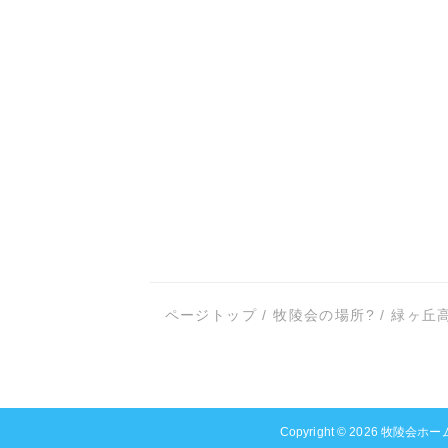
ページトップ
/
牧陵会の場所?
/
緑ヶ丘
Copyright © 2026
牧陵会ホー