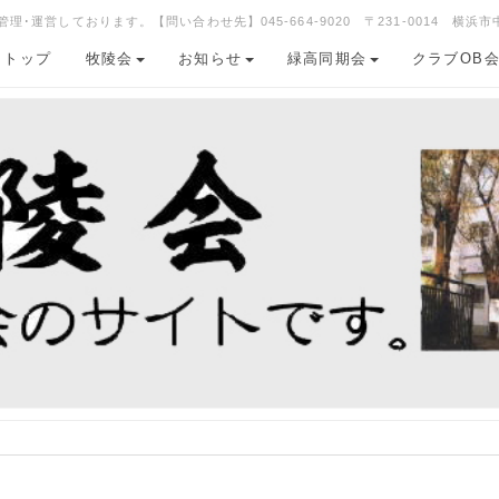
運営しております。【問い合わせ先】045-664-9020 〒231-0014 横浜市
トップ
牧陵会
お知らせ
緑高同期会
クラブOB