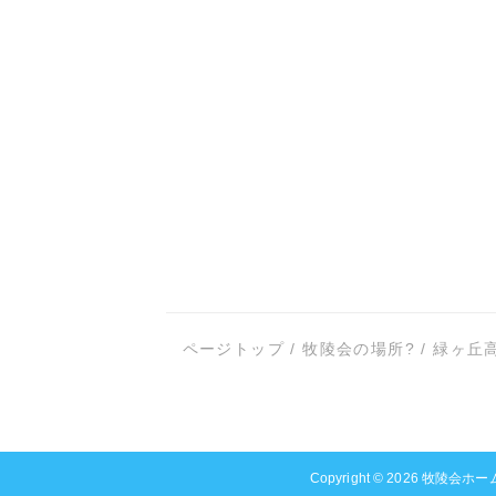
ページトップ
/
牧陵会の場所?
/
緑ヶ丘
Copyright © 2026
牧陵会ホー