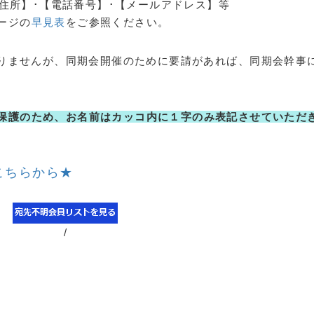
住所】･【電話番号】･【メールアドレス】等
ージの
早見表
をご参照ください。
りませんが、同期会開催のために要請があれば、同期会幹事
保護のため、お名前はカッコ内に１字のみ表記させていただ
こちらから★
/