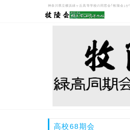
神奈川県立横浜緑ヶ丘高等学校の同窓会｢牧陵会｣が管理･
高校68期会