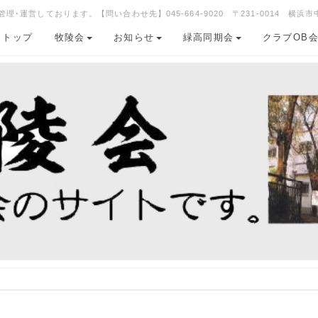
運営しております。【問い合わせ先】045-664-9020 〒231-0014 横浜市
トップ
牧陵会
お知らせ
緑高同期会
クラブOB