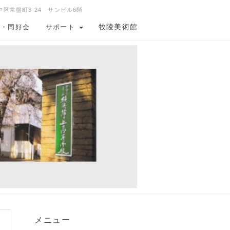
中区常盤町3-24 サンビル6階
牧陵美術館
会・同好会
サポート
メニュー