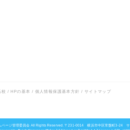
高校
/
HPの基本
/
個人情報保護基本方針
/
サイトマップ
ムページ管理委員会
All Rights Reserved. 〒231-0014 横浜市中区常盤町3-24 サンビ