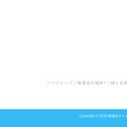
ページトップ
/
牧陵会の場所?
/
緑ヶ丘
Copyright © 2026
牧陵会ホー