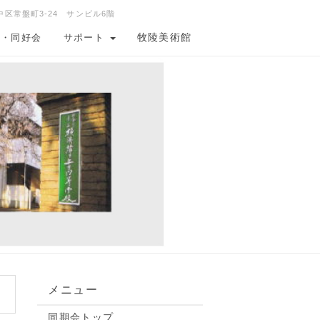
中区常盤町3-24 サンビル6階
牧陵美術館
会・同好会
サポート
メニュー
同期会トップ