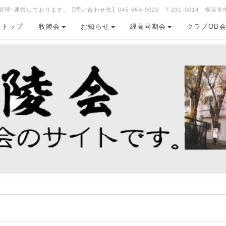
運営しております。【問い合わせ先】045-664-9020 〒231-0014 横浜市
トップ
牧陵会
お知らせ
緑高同期会
クラブOB