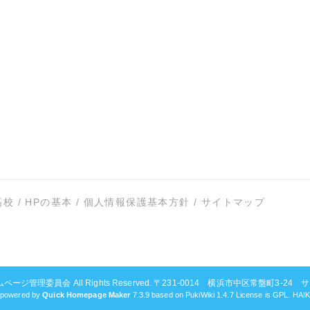
高校
/
HPの基本
/
個人情報保護基本方針
/
サイトマップ
ムページ管理委員会
All Rights Reserved. 〒231-0014 横浜市中区常盤町3-24 サンビ
powered by
Quick Homepage Maker
7.3.9 based on PukiWiki 1.4.7 License is GPL.
HAI