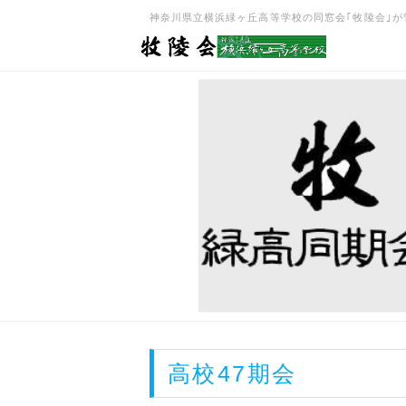
神奈川県立横浜緑ヶ丘高等学校の同窓会｢牧陵会｣が管理･
高校47期会