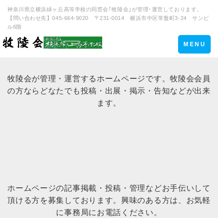
神奈川県立横浜緑ヶ丘高等学校の同窓会｢牧陵会｣が管理･運営しております。
【問い合わせ先】045-664-9020 〒231-0014 横浜市中区常盤町3-24 サンビ
ル6階
Toggle
MENU
navigation
牧陵会が管理・運営するホームページです。牧陵会会員
の方ならどなたでも投稿・出展・掲示・告知などが出来
ます。
ホームページの記事掲載・投稿・管理などお手伝いして
頂ける方を募集しております。興味のある方は、お気軽
に事務局にお電話ください。