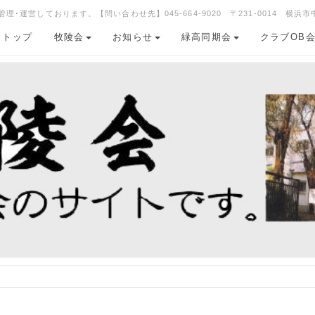
運営しております。【問い合わせ先】045-664-9020 〒231-0014 横浜市
トップ
牧陵会
お知らせ
緑高同期会
クラブOB