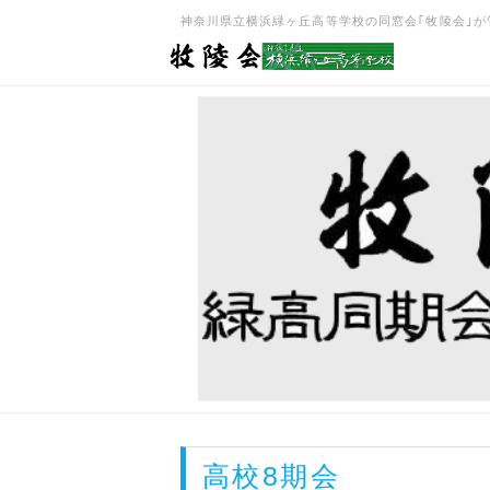
神奈川県立横浜緑ヶ丘高等学校の同窓会｢牧陵会｣が管理･
高校8期会