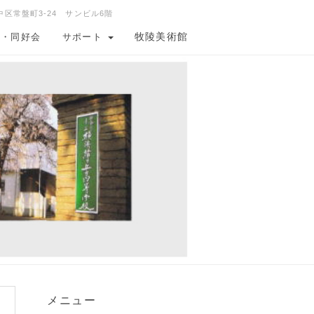
中区常盤町3-24 サンビル6階
牧陵美術館
会・同好会
サポート
メニュー