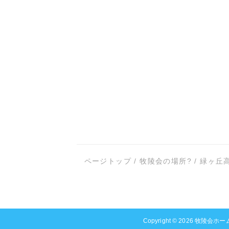
ページトップ
/
牧陵会の場所?
/
緑ヶ丘
Copyright © 2026
牧陵会ホー