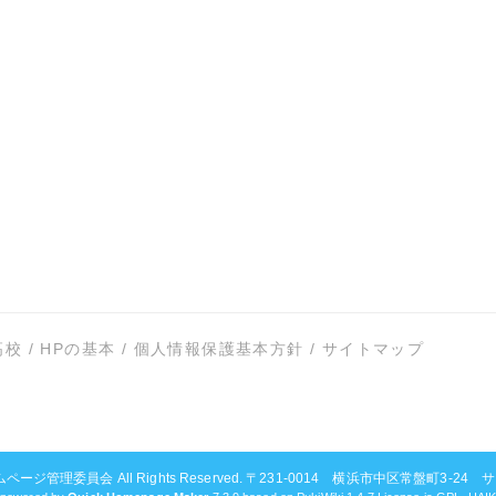
高校
/
HPの基本
/
個人情報保護基本方針
/
サイトマップ
ムページ管理委員会
All Rights Reserved. 〒231-0014 横浜市中区常盤町3-24 サンビ