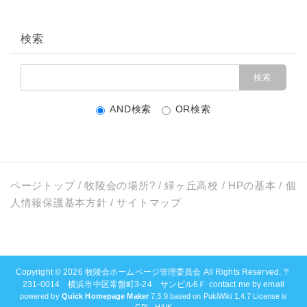
検索
AND検索
OR検索
ページトップ
/
牧陵会の場所?
/
緑ヶ丘高校
/
HPの基本
/
個
人情報保護基本方針
/
サイトマップ
Copyright © 2026
牧陵会ホームページ管理委員会
All Rights Reserved. 〒
231-0014 横浜市中区常盤町3-24 サンビル6Ｆ contact me by email
powered by
Quick Homepage Maker
7.3.9 based on PukiWiki 1.4.7 License is
GPL.
HAIK