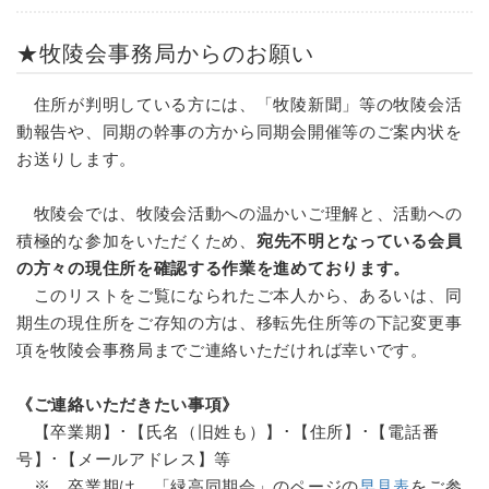
★牧陵会事務局からのお願い
住所が判明している方には、「牧陵新聞」等の牧陵会活
動報告や、同期の幹事の方から同期会開催等のご案内状を
お送りします。
牧陵会では、牧陵会活動への温かいご理解と、活動への
積極的な参加をいただくため、
宛先不明となっている会員
の方々の現住所を確認する作業を進めております。
このリストをご覧になられたご本人から、あるいは、同
期生の現住所をご存知の方は、移転先住所等の下記変更事
項を牧陵会事務局までご連絡いただければ幸いです。
《ご連絡いただきたい事項》
【卒業期】･【氏名（旧姓も）】･【住所】･【電話番
号】･【メールアドレス】等
※ 卒業期は、「緑高同期会」のページの
早見表
をご参