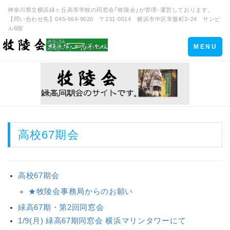
神奈川県立横浜緑ヶ丘高等学校の同窓会｢牧陵会｣が管理･運営しております。
【問い合わせ先】045-664-9020 〒231-0014 横浜市中区常盤町3-24 サンビ
ル6階
Toggle
MENU
navigation
高校67期会
高校67期会
★牧陵会事務局からのお願い
緑高67期・第2回同窓会
1/9(月) 緑高67期同窓会 横浜マリンタワーにて