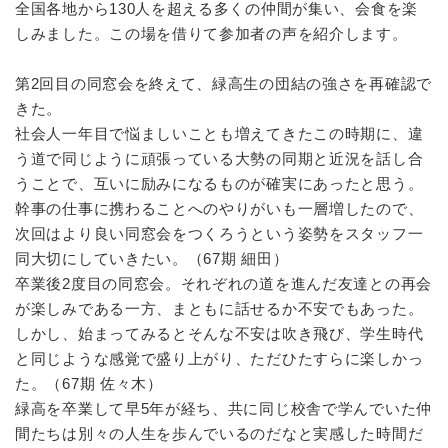
全国各地から130人を超える多くの仲間が集い、会食を楽
しみました。この場を借りて参加者の声を紹介します。
第2回目の同窓会を終えて、緑高生の団結の強さを再確認で
きた。
社会人一年目で悩ましいことも増えてきたこの時期に、違
う道で同じように頑張っている大勢の同期と近況を話し合
うことで、互いに励みになるものが確実にあったと思う。
幹事の仕事に携わることへのやりがいも一層増したので、
次回はより良い同窓会をつくろうという姿勢をスタッフ一
同大切にしていきたい。（67期 細田）
卒業後2度目の同窓会。それぞれの道を進んだ友達との再会
が楽しみである一方、まともに話せるか不安でもあった。
しかし、始まってみるとそんな不安は吹き飛び、学生時代
と同じような感覚で盛り上がり、ただひたすらに楽しかっ
た。（67期 佐々木）
緑高を卒業して早5年が経ち、共に同じ校舎で学んでいた仲
間たちは別々の人生を歩んでいるのだなと実感した時間だ